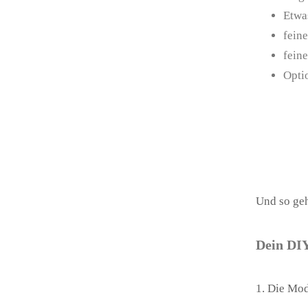
Etwa
fein
fein
Opti
Und so ge
Dein DIY
1. Die Mo