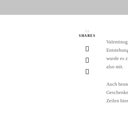
13
SHARES
Valentinsg
Entstehung
wurde es z
also mit.
Auch heute
Geschenke 
Zeilen hie