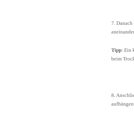
7. Danach 
aneinander
Tipp
: Ein
beim Troc
8. Anschli
aufhängen