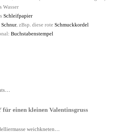
s Wasser
es
Schleifpapier
e
Schnur
, zBsp. diese rote
Schmuckkordel
onal:
Buchstabenstempel
hts…
 für einen kleinen Valentinsgruss
delliermasse weichkneten…