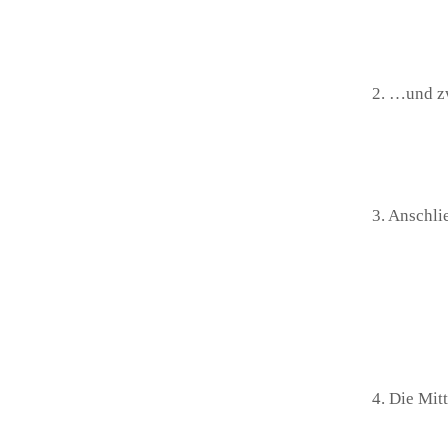
2. …und z
3. Anschli
4. Die Mit