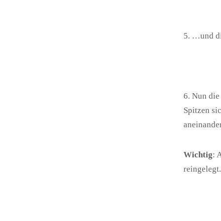
5. …und di
6. Nun die
Spitzen si
aneinande
Wichtig
: 
reingelegt.