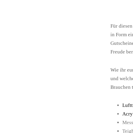
Für diesen
in Form ei
Gutscheine
Freude ber
Wie ihr eu
und welche
Brauchen t
Luft
Acry
Mess
Teig