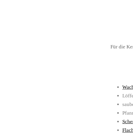
Für die Ke
Wach
Löff
saub
Pfan
Sche
Flac