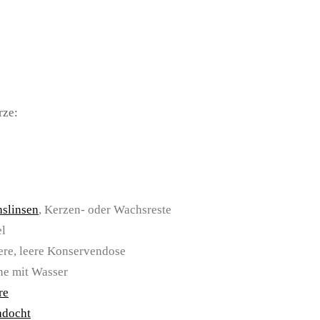
rze:
slinsen
, Kerzen- oder Wachsreste
el
ere, leere Konservendose
ne mit Wasser
re
hdocht