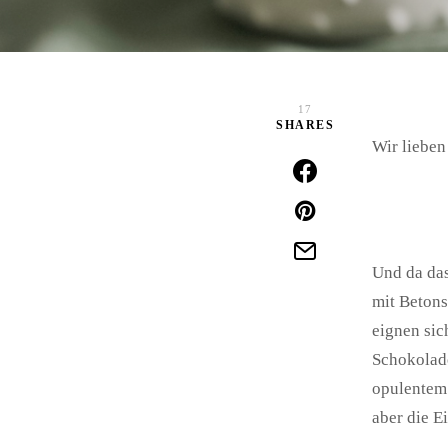
17
SHARES
Wir lieben
Und da das
mit Betons
eignen sic
Schokolad
opulentem 
aber die E