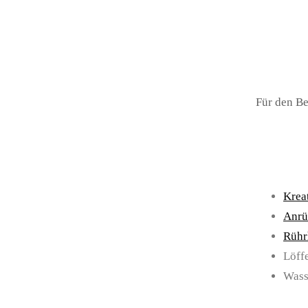
Für den Be
Krea
Anrü
Rühr
Löff
Wass