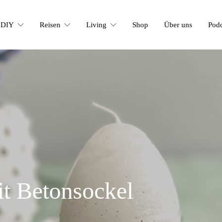
DIY
Reisen
Living
Shop
Über uns
Podc
t Betonsockel