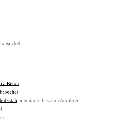
tonsockel:
tiv-Beton
hrbecher
holzstab
oder ähnliches zum Anrühren
el
er