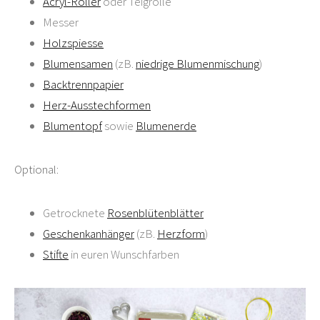
Acryl-Roller
oder Teigrolle
Messer
H
olzspiesse
Blumensamen
(zB.
niedrige Blumenmischung
)
Backtrennpapier
Herz-Ausstechformen
Blumentopf
sowie
Blumenerde
Optional:
Getrocknete
Rosenblütenblätter
Geschenkanhänger
(zB.
Herzform
)
Stifte
in euren Wunschfarben