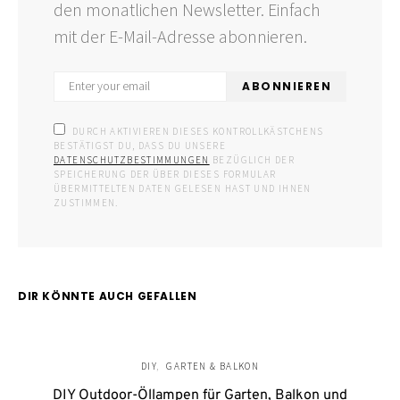
den monatlichen Newsletter. Einfach
mit der E-Mail-Adresse abonnieren.
ABONNIEREN
DURCH AKTIVIEREN DIESES KONTROLLKÄSTCHENS
BESTÄTIGST DU, DASS DU UNSERE
DATENSCHUTZBESTIMMUNGEN
BEZÜGLICH DER
SPEICHERUNG DER ÜBER DIESES FORMULAR
ÜBERMITTELTEN DATEN GELESEN HAST UND IHNEN
ZUSTIMMEN.
DIR KÖNNTE AUCH GEFALLEN
DIY
GARTEN & BALKON
DIY Outdoor-Öllampen für Garten, Balkon und