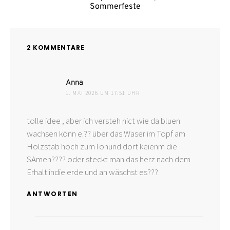
Sommerfeste
2 KOMMENTARE
sagt:
Anna
1. MAI 2026 UM 17:51 UHR
tolle idee , aber ich versteh nict wie da bluen
wachsen könn e.?? über das Waser im Topf am
Holzstab hoch zumTonund dort keienm die
SAmen???? oder steckt man das herz nach dem
Erhalt indie erde und an wäschst es???
ANTWORTEN