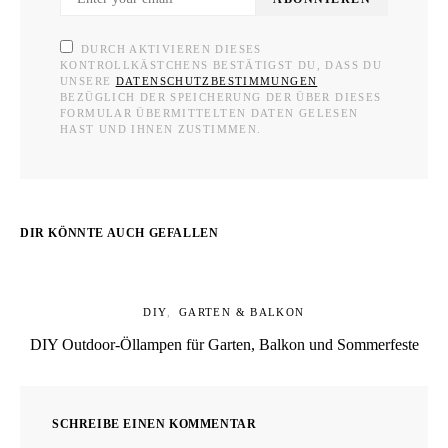
DURCH AKTIVIEREN DIESES
KONTROLLKÄSTCHENS BESTÄTIGST DU, DASS DU
UNSERE
DATENSCHUTZBESTIMMUNGEN
BEZÜGLICH DER SPEICHERUNG DER ÜBER DIESES
FORMULAR ÜBERMITTELTEN DATEN GELESEN
HAST UND IHNEN ZUSTIMMEN.
DIR KÖNNTE AUCH GEFALLEN
DIY
GARTEN & BALKON
DIY Outdoor-Öllampen für Garten, Balkon und Sommerfeste
SCHREIBE EINEN KOMMENTAR