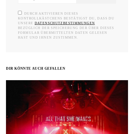
DURCH AKTIVIEREN DIESES
KONTROLLKÄSTCHENS BESTÄTIGST DU, DASS DU
UNSERE
DATENSCHUTZBESTIMMUNGEN
BEZÜGLICH DER SPEICHERUNG DER ÜBER DIESES
FORMULAR ÜBERMITTELTEN DATEN GELESEN
HAST UND IHNEN ZUSTIMMEN.
DIR KÖNNTE AUCH GEFALLEN