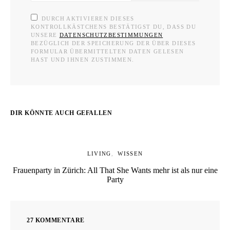
DURCH AKTIVIEREN DIESES
KONTROLLKÄSTCHENS BESTÄTIGST DU, DASS DU
UNSERE
DATENSCHUTZBESTIMMUNGEN
BEZÜGLICH DER SPEICHERUNG DER ÜBER DIESES
FORMULAR ÜBERMITTELTEN DATEN GELESEN
HAST UND IHNEN ZUSTIMMEN.
DIR KÖNNTE AUCH GEFALLEN
LIVING
WISSEN
Frauenparty in Zürich: All That She Wants mehr ist als nur eine
Party
27 KOMMENTARE