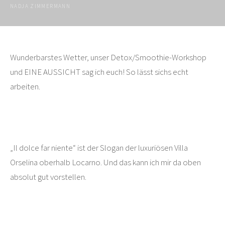
NADJA ZIMMERMANN
Wunderbarstes Wetter, unser Detox/Smoothie-Workshop
und EINE AUSSICHT sag ich euch! So lässt sichs echt
arbeiten.
„Il dolce far niente“ ist der Slogan der luxuriösen Villa
Orselina oberhalb Locarno. Und das kann ich mir da oben
absolut gut vorstellen.