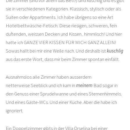
Die Zimmer (und vor allem das Bett!) sind kuschlig und es gibt
sie in verschiedenen Kategorien. Klassisch, stylisch oder als
Suiten oder Appartments. Ich habe übrigens so eine Art
Hotelbettwäsche-Fetisch. Diese riesigen, schweren, fein
duftenden, weissen Decken und Kissen.. himmlisch! Und hier
hatte ich GANZE VIER KISSEN FÜR MICH GANZ ALLEIN!
Sowas hallt bei mir eine Weile nach. Und deshalb ist
kuschlig
aus das erste Wort, dass mir beim Zimmer spontan einfällt.
Ausnahmslos alle Zimmer haben ausserdem
netterweise Seeblick und ich kam in
meinem
Bad sogar in
den Genuss einer Sprudelwanne und eines Sternenhimmels.
Und eines Gäste-WCs. Und einer Küche. Aber die habe ich
ignoriert.
Ein Doppelzimmer gibts in der Villa Orselina bei einer