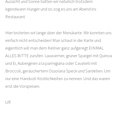
Aussicht und Sonne hatten wir natürlich trotzdem
irgendwann Hunger und so zog es uns am Abend ins
Restaurant.
Hier brüteten wir lange über der Menükarte. Wir konnten uns
einfach nicht entscheiden! Man schaut in die Karte und
eigentlich will man dem Kellner ganz aufgeregt EINMAL
ALLES BITTE zurufen. Lauwarmer, grüner Spargel mit Quinoa
und Ei, Auberginen a la parmigiana oder Cavatelli mit
Broccoli, geräuchertem Ossolana Speck und Sardellen. Um
nur eine Handvoll Köstlichkeiten zu nennen. Und das waren
erst die Vorspeisen.
Uff.