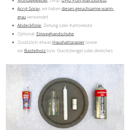
Montagekleber
, zBsp.
UHU Poly Max Express
Acryl-Spray
, wir haben
dieses geruchsarme warm-
grau
verwendet
Abdeckfolie
, Zeitung oder Kartonkiste
Optional:
Einweghandschuhe
Zusätzlich: etwas
Haushaltspapier
sowie
ein
Bastelholz
bzw. Glacéstengel oder ähnliches