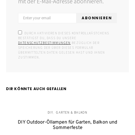
mit der E-Mail-Adresse abonnieren.
ABONNIEREN
DURCH AKTIVIEREN DIESES KONTROLLKÄSTCHENS
BESTÄTIGST DU, DASS DU UNSERE
DATENSCHUTZBESTIMMUNGEN
BEZÜGLICH DER
SPEICHERUNG DER ÜBER DIESES FORMULAR
ÜBERMITTELTEN DATEN GELESEN HAST UND IHNEN
ZUSTIMMEN.
DIR KÖNNTE AUCH GEFALLEN
DIY
GARTEN & BALKON
DIY Outdoor-Öllampen für Garten, Balkon und
Sommerfeste