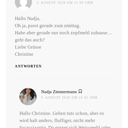
3. AUGUST 2020 UM 11:03 UHR
Hallo Nadja,
Oh ja, passt gerade zum zmittag.
Habe aber gerade nur noch zopfmehl zuhause…
geht das auch?
Liebe Grüsse
Christine
ANTWORTEN
sagt:
Nadja Zimmermann
3. AUGUST 2020 UM 22:51 UHR
Hallo Christine. Gehen tuts schon, aber es
wird halt anders, fluffiger, nicht mehr
focacciaartig. Da eignet sich Weissmehl oder