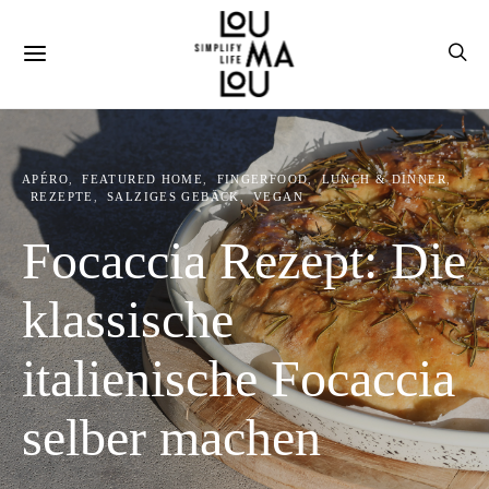
APÉRO
FEATURED HOME
FINGERFOOD
LUNCH & DINNER
REZEPTE
SALZIGES GEBÄCK
VEGAN
Focaccia Rezept: Die
klassische
italienische Focaccia
selber machen