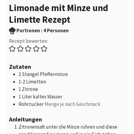
Limonade mit Minze und
Limette Rezept
Portionen
Portionen :
4
Personen
Rezept bewerten:
Zutaten
2
Stängel
Pfefferminze
1-2
Limetten
1
Zitrone
1
Liter
kaltes Wasser
Rohrzucker
Menge je nach Geschmack
Anleitungen
Zitronensaft unter die Minze rühren und diese