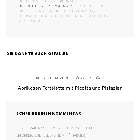
BESTÄTIGST DU, DASS DU UNSERE
DATENSCHUTZBESTIMMUNGEN
BEZÜGLICH DER
SPEICHERUNG DER ÜBER DIESES FORMULAR
ÜBERMITTELTEN DATEN GELESEN HAST UND IHNEN
ZUSTIMMEN.
DIR KÖNNTE AUCH GEFALLEN
DESSERT
REZEPTE
SÜSSES GEBÄCK
Aprikosen-Tartelette mit Ricotta und Pistazien
SCHREIBE EINEN KOMMENTAR
DEINE E-MAIL-ADRESSE WIRD NICHT VERÖFFENTLICHT.
*
ERFORDERLICHE FELDER SIND MIT
MARKIERT