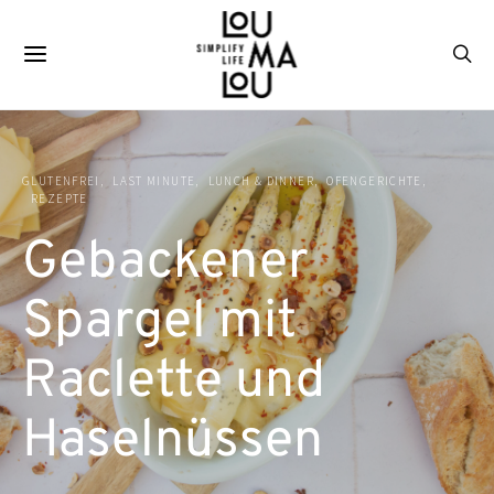
GLUTENFREI
LAST MINUTE
LUNCH & DINNER
OFENGERICHTE
REZEPTE
Gebackener
Spargel mit
Raclette und
Haselnüssen