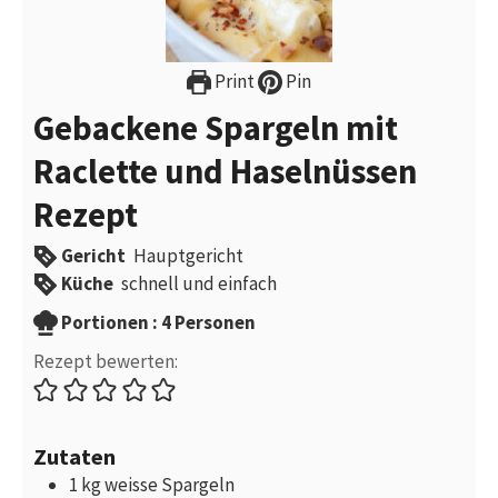
Print
Pin
Gebackene Spargeln mit
Raclette und Haselnüssen
Rezept
Gericht
Hauptgericht
Küche
schnell und einfach
Portionen
Portionen :
4
Personen
Rezept bewerten:
Zutaten
1
kg
weisse Spargeln