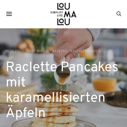
FRÜHSTÜCK
LAST MINUTE
REZEPTE
SALZIGES GEBÄCK
Raclette Pancakes
mit
karamellisierten
Äpfeln