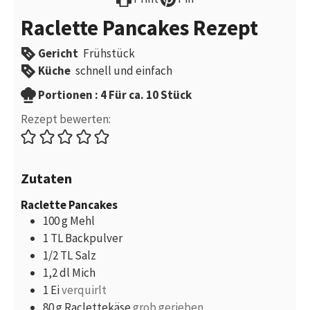
Raclette Pancakes Rezept
Gericht
Frühstück
Küche
schnell und einfach
Portionen
Portionen :
4
Für ca. 10 Stück
Rezept bewerten:
Zutaten
Raclette Pancakes
100
g
Mehl
1
TL
Backpulver
1/2
TL
Salz
1,2
dl
Mich
1
Ei
verquirlt
80
g
Raclettekäse
grob gerieben