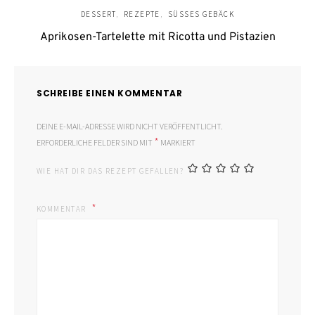
DESSERT
REZEPTE
SÜSSES GEBÄCK
Aprikosen-Tartelette mit Ricotta und Pistazien
SCHREIBE EINEN KOMMENTAR
DEINE E-MAIL-ADRESSE WIRD NICHT VERÖFFENTLICHT.
*
ERFORDERLICHE FELDER SIND MIT
MARKIERT
WIE HAT DIR DAS REZEPT GEFALLEN?
KOMMENTAR