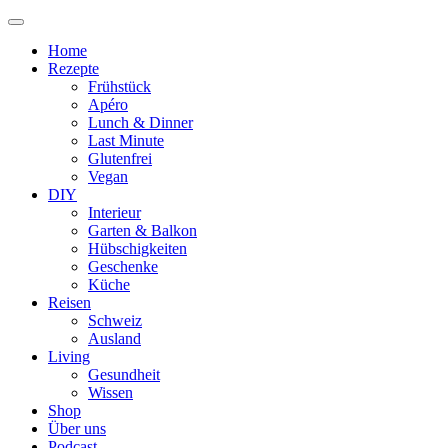
Home
Rezepte
Frühstück
Apéro
Lunch & Dinner
Last Minute
Glutenfrei
Vegan
DIY
Interieur
Garten & Balkon
Hübschigkeiten
Geschenke
Küche
Reisen
Schweiz
Ausland
Living
Gesundheit
Wissen
Shop
Über uns
Podcast