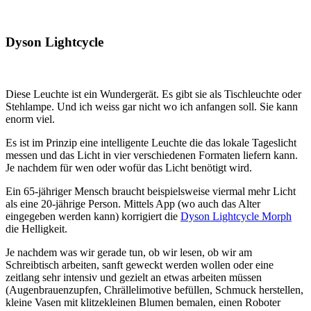
Dyson Lightcycle
Diese Leuchte ist ein Wundergerät. Es gibt sie als Tischleuchte oder
Stehlampe. Und ich weiss gar nicht wo ich anfangen soll. Sie kann
enorm viel.
Es ist im Prinzip eine intelligente Leuchte die das lokale Tageslicht
messen und das Licht in vier verschiedenen Formaten liefern kann.
Je nachdem für wen oder wofür das Licht benötigt wird.
Ein 65-jähriger Mensch braucht beispielsweise viermal mehr Licht
als eine 20-jährige Person. Mittels App (wo auch das Alter
eingegeben werden kann) korrigiert die
Dyson Lightcycle Morph
die Helligkeit.
Je nachdem was wir gerade tun, ob wir lesen, ob wir am
Schreibtisch arbeiten, sanft geweckt werden wollen oder eine
zeitlang sehr intensiv und gezielt an etwas arbeiten müssen
(Augenbrauenzupfen, Chrällelimotive befüllen, Schmuck herstellen,
kleine Vasen mit klitzekleinen Blumen bemalen, einen Roboter