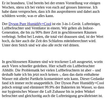
Er ist brandneu. Und bereits bei der ersten Vorstellung vor einigen
Wochen, stiess ich bei vielen von euch auf grosses Interesse. Ich
habe dann versprochen, dass ich ihn ausprobieren und dabei auch
schildern werde, was er alles kann.
Der
Dyson Pure Humidify+Cool
ist ein 3-in-1-Gerät. Luftreiniger,
Luftbefeuchter und Ventilator in einem. Wir gelten als Indoor-
Generation, die bis zu 90% ihrer Zeit in geschlossenen Räumen
verbringt. Selbst bei Leuten, die total viel draussen sind, ist der Wert
hoch, da hier auch die Zeit des Schlafens miteinberechnet wird.
Unter dem Strich sind wir also alle recht viel drinen.
In geschlossenen Räumen sind wir trockener Luft ausgesetzt, worin
auch Viren schneller gedeihen. Hier schafft ein Luftbefeuchter
Abhilfe. Die Problematik bei vielen Luftbefeuchtern ist aber – und
deshalb hatte ich bis jetzt noch keinen -, dass das darin enthaltene
Wasser mit allerlei Partikeln kontaminiert sein kann. Dieser Gedanke
fand ich immer recht unappetitlich. Der Dyson Pure Humidify+Cool
jedoch reinigt und eliminiert 99.9% der Bakterien im Wasser, so dass
nur hygienisches Wasser die Luft Zuhause bis in jeden Winkel
befeuchtet und gleichzeitig auch die Luftreinigung gewährleistet ist.