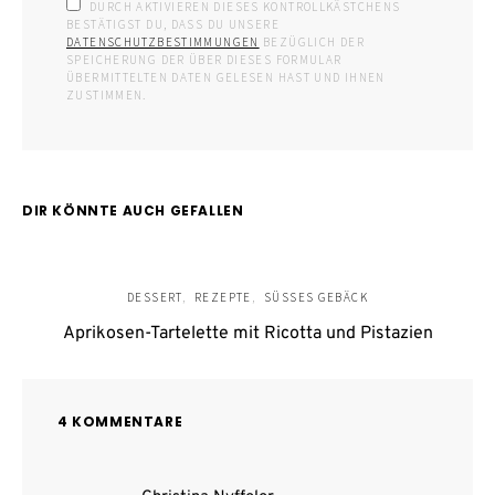
DURCH AKTIVIEREN DIESES KONTROLLKÄSTCHENS
BESTÄTIGST DU, DASS DU UNSERE
DATENSCHUTZBESTIMMUNGEN
BEZÜGLICH DER
SPEICHERUNG DER ÜBER DIESES FORMULAR
ÜBERMITTELTEN DATEN GELESEN HAST UND IHNEN
ZUSTIMMEN.
DIR KÖNNTE AUCH GEFALLEN
DESSERT
REZEPTE
SÜSSES GEBÄCK
Aprikosen-Tartelette mit Ricotta und Pistazien
4 KOMMENTARE