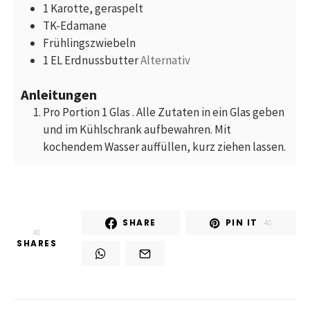
1
Karotte, geraspelt
TK-Edamane
Frühlingszwiebeln
1
EL
Erdnussbutter
Alternativ
Anleitungen
Pro Portion 1 Glas . Alle Zutaten in ein Glas geben
und im Kühlschrank aufbewahren. Mit
kochendem Wasser auffüllen, kurz ziehen lassen.
SHARE
PIN IT
40
40
SHARES