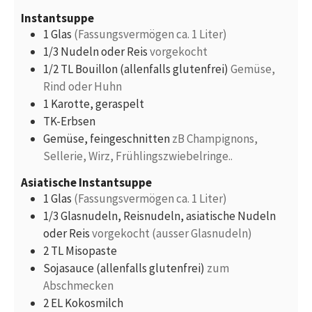
Instantsuppe
1
Glas
(Fassungsvermögen ca. 1 Liter)
1/3
Nudeln oder Reis
vorgekocht
1/2
TL
Bouillon (allenfalls glutenfrei)
Gemüse,
Rind oder Huhn
1
Karotte, geraspelt
TK-Erbsen
Gemüse, feingeschnitten
zB Champignons,
Sellerie, Wirz, Frühlingszwiebelringe..
Asiatische Instantsuppe
1
Glas
(Fassungsvermögen ca. 1 Liter)
1/3
Glasnudeln, Reisnudeln, asiatische Nudeln
oder Reis
vorgekocht (ausser Glasnudeln)
2
TL
Misopaste
Sojasauce (allenfalls glutenfrei)
zum
Abschmecken
2
EL
Kokosmilch