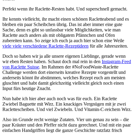
Perfekt wenn ihr Raclette-Resten habt. Und superschnell gemacht.
Ihr kennts vielleicht, ihr macht einen schönen Racletteabend und es
bleiben ein paar Scheibchen übrig. Das ist aber immer eine gute
Sache, denn es gibt so unfassbar viele Möglichkeiten, wie man
Raclette auch anders als mit obligatem Pfännchen und Ofen
zubereiten kann. So zeige ich euch ja auch hier schon eine Weile
viele viele verschiedene Raclette-Rezeptideen
für alle Jahreszeiten.
Doch so haben wir ja alle unsere eigenen Lieblinge, gerade wenn
wir eben Resten haben. Schaut doch mal rein in den
Instagram-Feed
von Raclette Suisse
. Im Rahmen der #NoFoodWaste-Raclette
Challenge werden dort einerseits kreative Rezepte vorgestellt und
anderseits könnt ihr abstimmen, welches Rezept euch am meisten
gluschtet und habt damit gleichzeitig vielleicht gleich noch einen
Input fürs heutige Znacht.
Nun habe ich hier aber auch noch was für euch. Ein Raclette
Zwiebel Baguette mit Wirz. Ein knackiges Vergnügen mit je zwei
Raclettescheiben. Und viel Zwiebeln. Und Vitamin-C-reichem Wirz.
Also im Grunde recht wenige Zutaten. Vier um genau zu sein – die
paar Kräuter und den Pfeffer nicht dazu gerechnet. Und mit ein paar
einfachen Handgriffen liegt die ganze Geschichte ratzfatz frisch