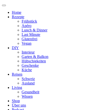
Home
Rezepte
Frühstück
Apéro
Lunch & Dinner
Last Minute
Glutenfrei
Vegan
DIY
Interieur
Garten & Balkon
Hübschigkeiten
Geschenke
Küche
Reisen
Schweiz
Ausland
Living
Gesundheit
Wissen
Shop
Über uns
Podcast