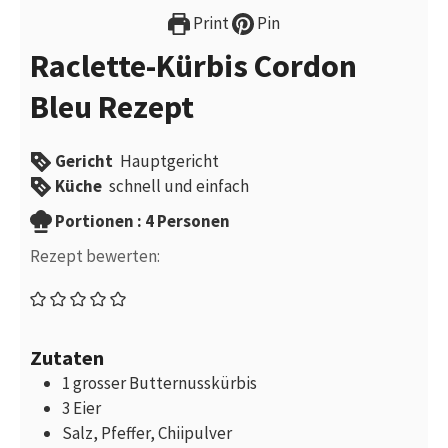
Print
Pin
Raclette-Kürbis Cordon
Bleu Rezept
Gericht
Hauptgericht
Küche
schnell und einfach
Portionen
Portionen :
4
Personen
Rezept bewerten:
Zutaten
1
grosser
Butternusskürbis
3
Eier
Salz, Pfeffer, Chiipulver