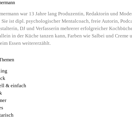
mermann
mermann war 13 Jahre lang Produzentin, Redaktorin und Moder
 Sie ist dipl. psychologischer Mentalcoach, freie Autorin, Podca
stalterin, DJ und Verfasserin mehrerer erfolgreicher Kochbüche
llein in der Küche tanzen kann, Farben wie Salbei und Creme 
eim Essen weitererzählt.
 Themen
ling
ck
ell & einfach
k
mer
es
tarisch