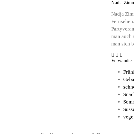
Nadja Zim
Nadja Zim
Fernsehen.
Partyveran
man auch a
man sich b
Verwandte
Früh
Gebä
schn
Snac
Som
Süss
vege