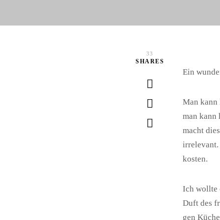
33
SHARES
Ein wunder
Man kann h
man kann h
macht dies
irrelevant
kosten.
Ich wollte
Duft des f
gen Küche 