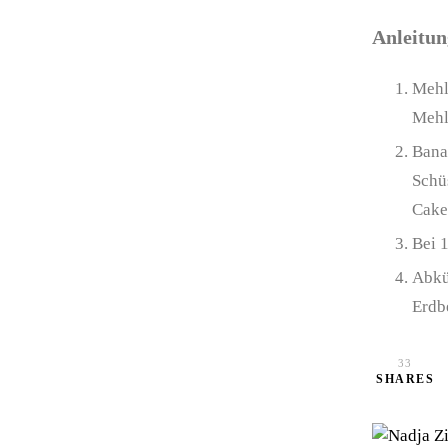
Anleitu
Mehl
Mehl
Bana
Schü
Cake
Bei 
Abkü
Erdbe
33
SHARES