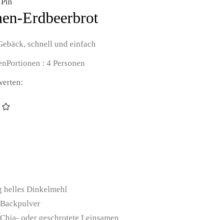
Pin
en-Erdbeerbrot
Gebäck, schnell und einfach
en
Portionen :
4
Personen
werten:
g
helles Dinkelmehl
Backpulver
Chia- oder geschrotete Leinsamen