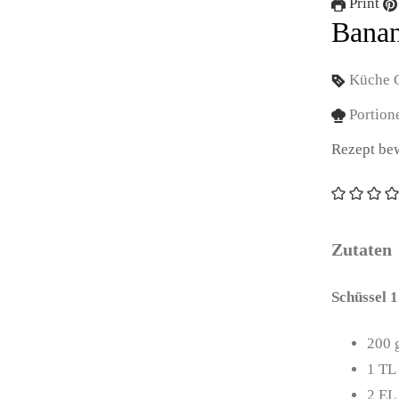
Print
Banan
Küche
Portion
Rezept be
Zutaten
Schüssel 1
200
1
TL
2
EL