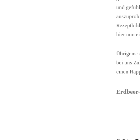
und gefühl
auszuprobi
Rezeptbild
hier nun e
Übrigens: 
bei uns Zu
einen Happ
Erdbeer