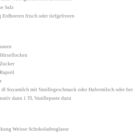
se
Salz
g
Erdbeeren
frisch oder tiefgefroren
nanen
Hirseflocken
Zucker
Rapsöl
r
2
dl
Soyamilch mit Vanillegeschmack
oder Hafermilsch oder he
rnativ dann 1 TL Vanillepaste dazu
ckung
Weisse Schokoladenglasur