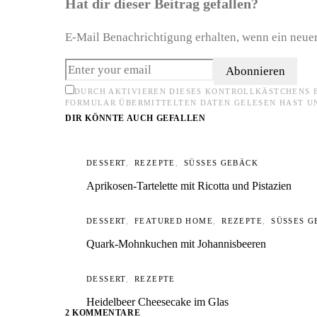
Hat dir dieser Beitrag gefallen?
E-Mail Benachrichtigung erhalten, wenn ein neuer
Abonnieren
DURCH AKTIVIEREN DIESES KONTROLLKÄSTCHENS 
FORMULAR ÜBERMITTELTEN DATEN GELESEN HAST U
DIR KÖNNTE AUCH GEFALLEN
DESSERT
REZEPTE
SÜSSES GEBÄCK
Aprikosen-Tartelette mit Ricotta und Pistazien
DESSERT
FEATURED HOME
REZEPTE
SÜSSES G
Quark-Mohnkuchen mit Johannisbeeren
DESSERT
REZEPTE
Heidelbeer Cheesecake im Glas
2 KOMMENTARE