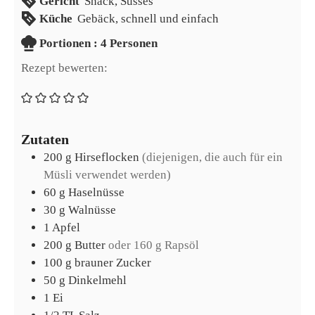
Gericht
Snack, Süsses
Küche
Gebäck, schnell und einfach
Portionen
Portionen :
4
Personen
Rezept bewerten:
Zutaten
200
g
Hirseflocken
(diejenigen, die auch für ein
Müsli verwendet werden)
60
g
Haselnüsse
30
g
Walnüsse
1
Apfel
200
g
Butter
oder 160 g Rapsöl
100
g
brauner Zucker
50
g
Dinkelmehl
1
Ei