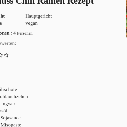
uss Chili Ramen Rezept
cht
Hauptgericht
e
vegan
onen
onen :
4
Personen
ewerten:
n
ilischote
oblauchzehen
Ingwer
osöl
Sojasauce
Misopaste