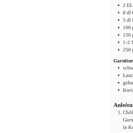
2
EL
8
dl
5
dl
100
150
1-2
250
Garnitu
schw
Lauc
geha
Kori
Anleit
Chil
Garn
in K