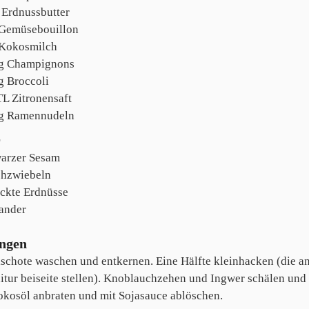
Erdnussbutter
Gemüsebouillon
Kokosmilch
g
Champignons
g
Broccoli
TL
Zitronensaft
g
Ramennudeln
r
arzer Sesam
hzwiebeln
ckte Erdnüsse
ander
ungen
ischote waschen und entkernen. Eine Hälfte kleinhacken (die an
itur beiseite stellen). Knoblauchzehen und Ingwer schälen und 
okosöl anbraten und mit Sojasauce ablöschen.