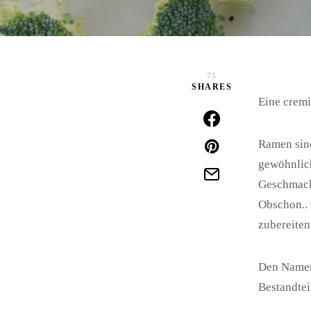
75
SHARES
Eine cremi
Ramen sind
gewöhnlich
Geschmackl
Obschon.. 
zubereiten
Den Namen 
Bestandtei