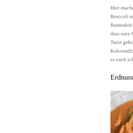
Hier mache
Broccoli u
Ramenköch
dass eure
Twist gebt
Kokosmilch
es euch sc
Erdnuss