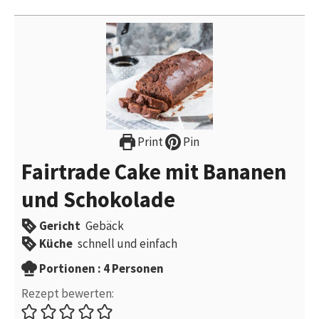
Print
Pin
Fairtrade Cake mit Bananen
und Schokolade
Gericht
Gebäck
Küche
schnell und einfach
Portionen
Portionen :
4
Personen
Rezept bewerten: