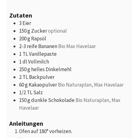
Zutaten
3
Eier
150
g
Zucker
optional
200
g
Rapsöl
2-3
reife Bananen
Bio Max Havelaar
1
TL
Vanillepaste
1
dl
Vollmilch
250
g
helles Dinkelmehl
2
TL
Backpulver
60
g
Kakaopulver
Bio Naturaplan, Max Havelaar
1/2
TL
Salz
150
g
dunkle Schokolade
Bio Naturaplan, Max
Havelaar
Anleitungen
Ofen auf 180° vorheizen.