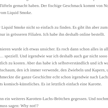
 Tüfteln gemacht haben. Der fischige Geschmack kommt von Nor
vom Liquid Smoke.
r Liquid Smoke nicht so einfach zu finden. Es gibt ihn aber zum
ur in grösseren Filialen. Ich habe ihn deshalb online bestellt.
ieren wurde ich etwas unsicher. Es roch dann schon alles in al
speziell. Und irgendwie war ich deshalb auch gar nicht sooo 
tlich zu kosten. Aber das habe ich selbstverständlich und ich w
chschaum, den ich immer verwende, den Zwiebeln und Kapern, 
chmeckte die ganze Geschichte echt schon irgendwie nach Lac
hts komisch-künstliches. Es ist letztlich einfach eine Karotte.
nn ein weiteres Karotten-Lachs-Brötchen gegessen. Und nochm
 muss sagen: Why not!?