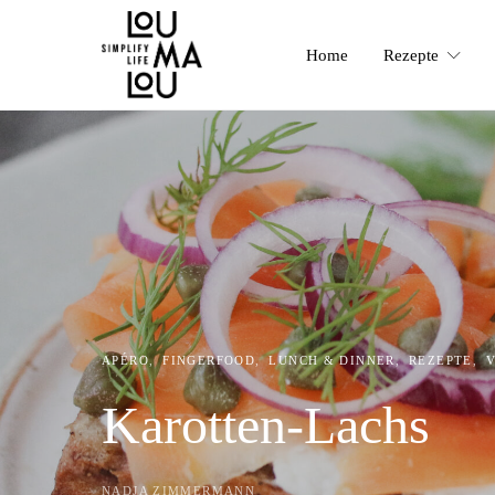
Home
Rezepte
APÉRO
FINGERFOOD
LUNCH & DINNER
REZEPTE
Karotten-Lachs
NADJA ZIMMERMANN