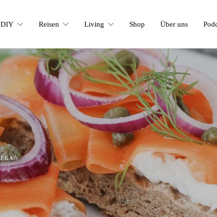
DIY
Reisen
Living
Shop
Über uns
Podc
VEGAN