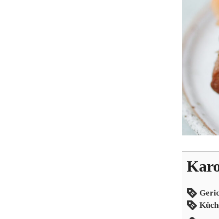
Karo
Geri
Küch