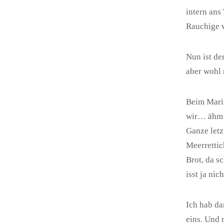
intern ans
Rauchige 
Nun ist de
aber wohl n
Beim Marin
wir… ähm… 
Ganze letz
Meerretti
Brot, da s
isst ja nic
Ich hab da
eins. Und