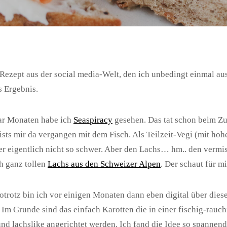
Rezept aus der social media-Welt, den ich unbedingt einmal au
s Ergebnis.
aar Monaten habe ich
Seaspiracy
gesehen. Das tat schon beim Z
ists mir da vergangen mit dem Fisch. Als Teilzeit-Vegi (mit hoh
er eigentlich nicht so schwer. Aber den Lachs… hm.. den vermis
ch ganz tollen
Lachs aus den Schweizer Alpen
. Der schaut für m
otrotz bin ich vor einigen Monaten dann eben digital über die
. Im Grunde sind das einfach Karotten die in einer fischig-rau
und lachslike angerichtet werden. Ich fand die Idee so spannend,