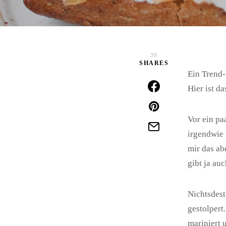
39
SHARES
Ein Trend-
Hier ist da
Vor ein p
irgendwie 
mir das ab
gibt ja au
Nichtsdest
gestolpert
mariniert 