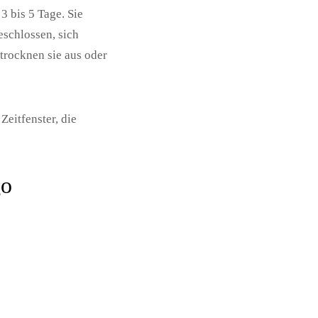
t
3 bis 5 Tage
. Sie
eschlossen, sich
 trocknen sie aus oder
eitfenster, die
go