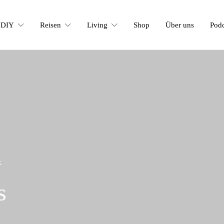
DIY
Reisen
Living
Shop
Über uns
Podc
K
s