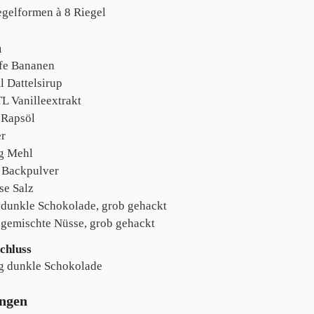
egelformen
à 8 Riegel
n
fe
Bananen
l
Dattelsirup
TL
Vanilleextrakt
Rapsöl
er
g
Mehl
Backpulver
ise
Salz
dunkle Schokolade, grob gehackt
gemischte Nüsse, grob gehackt
Schluss
g
dunkle Schokolade
ungen