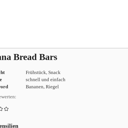
na Bread Bars
cht
Frühstück, Snack
e
schnell und einfach
ord
Bananen, Riegel
ewerten:
nsilien