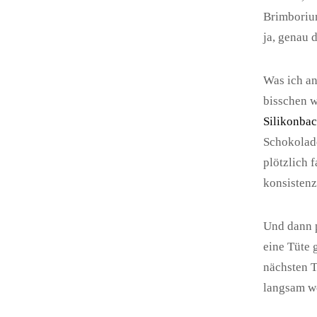
Brimborium
ja, genau d
Was ich an
bisschen 
Silikonba
Schokolade
plötzlich 
konsistenz
Und dann p
eine Tüte 
nächsten T
langsam we