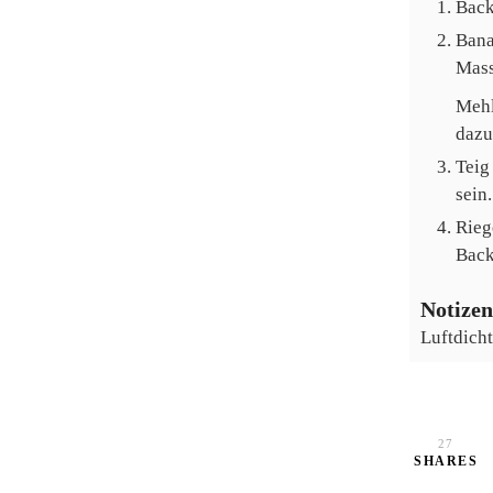
Back
Bana
Mass
Mehl
dazu
Teig
sein
Rieg
Back
Notizen
Luftdicht
27
SHARES