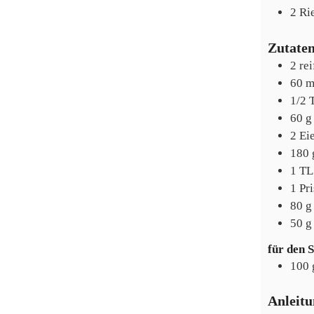
2 Ri
Zutate
2
rei
60
m
1/2
60
g
2
Ei
180
1
TL
1
Pr
80
g
50
g
für den 
100
Anleit