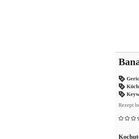
Bana
Geri
Küch
Keyw
Rezept b
Kochute