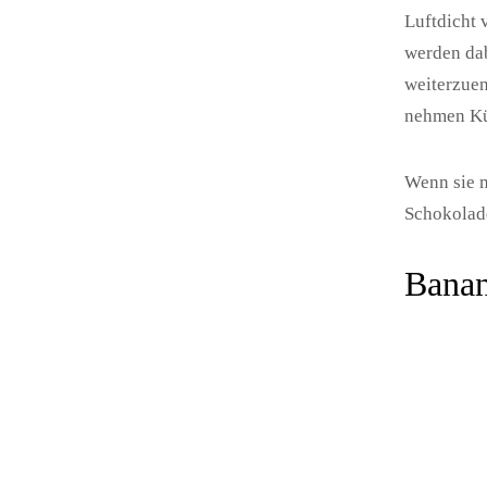
Luftdicht 
werden dab
weiterzuen
nehmen Küh
Wenn sie m
Schokolade
Banan