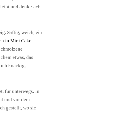
leibt und denkt: ach
g. Saftig, weich, ein
n in Mini Cake
eschmolzene
achem etwas, das
lich knackig,
t, für unterwegs. In
ht und vor dem
h gestellt, wo sie