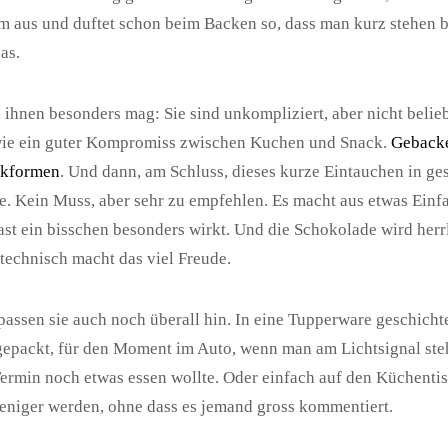
 aus und duftet schon beim Backen so, dass man kurz stehen b
as.
 ihnen besonders mag: Sie sind unkompliziert, aber nicht beliebi
wie ein guter Kompromiss zwischen Kuchen und Snack.
Gebacke
ckformen
. Und dann, am Schluss, dieses kurze Eintauchen in g
. Kein Muss, aber sehr zu empfehlen. Es macht aus etwas Einf
fast ein bisschen besonders wirkt. Und die Schokolade wird herr
technisch macht das viel Freude.
assen sie auch noch überall hin. In eine Tupperware geschichte
gepackt, für den Moment im Auto, wenn man am Lichtsignal ste
ermin noch etwas essen wollte. Oder einfach auf den Küchentisc
niger werden, ohne dass es jemand gross kommentiert.