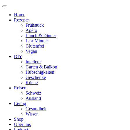
Home
Rezepte
Frühstück
Apéro
Lunch & Dinner
Last Minute
Glutenfrei
Vegan
DIY
Interieur
Garten & Balkon
Hübschigkeiten
Geschenke
Küche
Reisen
Schweiz
Ausland
Living
Gesundheit
Wissen
Shop
Über uns
Podcast