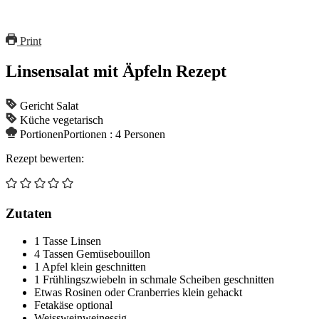
Print
Linsensalat mit Äpfeln Rezept
Gericht
Salat
Küche
vegetarisch
Portionen
Portionen :
4
Personen
Rezept bewerten:
Zutaten
1
Tasse
Linsen
4
Tassen
Gemüsebouillon
1
Apfel
klein geschnitten
1
Frühlingszwiebeln
in schmale Scheiben geschnitten
Etwas
Rosinen oder Cranberries
klein gehackt
Fetakäse
optional
Weissweinweinessig