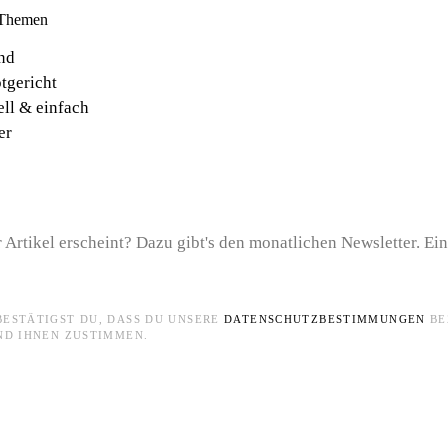
 Themen
nd
tgericht
ell & einfach
er
 Artikel erscheint? Dazu gibt's den monatlichen Newsletter. Ei
BESTÄTIGST DU, DASS DU UNSERE
DATENSCHUTZBESTIMMUNGEN
BE
ND IHNEN ZUSTIMMEN.