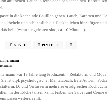
llon aufkochen. Lauch in feine Scheiben schneiden. Karotte sc
eiden.
paste in die köchelnde Bouillon geben. Lauch, Karotten und G
ten köcheln und schliesslich die Hackbällchen hinzufügen un
rköcheln (wenn sie gefroren sind, ca. 10 Minuten).
SHARE
PIN IT
39
mermann
mermann war 13 Jahre lang Produzentin, Redaktorin und Moder
 Sie ist dipl. psychologischer Mentalcoach, freie Autorin, Podca
stalterin, DJ und Verfasserin mehrerer erfolgreicher Kochbüche
llein in der Küche tanzen kann, Farben wie Salbei und Creme 
eim Essen weitererzählt.