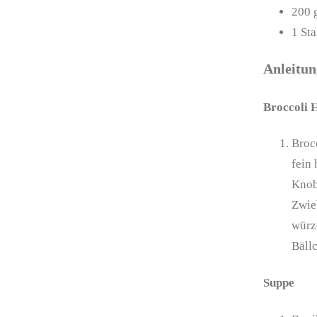
200
1
St
Anleitu
Broccoli 
Brocc
fein
Knobl
Zwie
würz
Bäll
Suppe