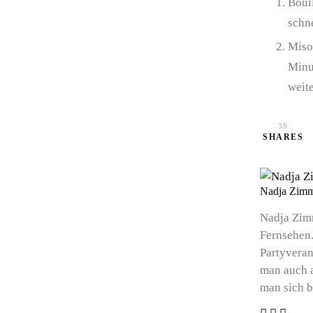
Boui
schn
Miso
Minu
weite
39
SHARES
Nadja Zim
Nadja Zim
Fernsehen.
Partyveran
man auch a
man sich b