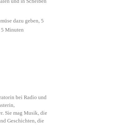
hälen und in Scheiben
emüse dazu geben, 5
d 5 Minuten
atorin bei Radio und
sterin,
r. Sie mag Musik, die
und Geschichten, die