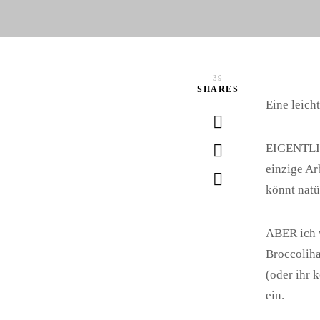
39
SHARES
Eine leich
EIGENTLICH
einzige Ar
könnt natü
ABER ich w
Broccoliha
(oder ihr 
ein.