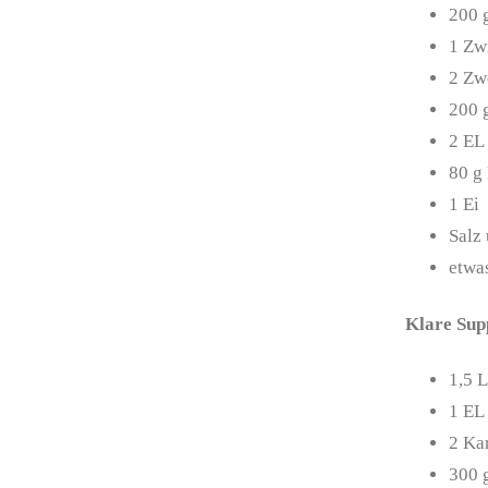
200
1
Zw
2
Zw
200
2
EL
80
g
1
Ei
Salz 
etwa
Klare Sup
1,5
L
1
EL
2
Ka
300