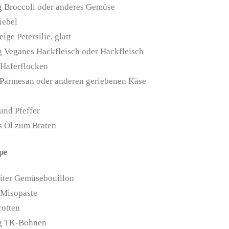
g
Broccoli
oder anderes Gemüse
iebel
eige
Petersilie, glatt
g
Veganes Hackfleisch
oder Hackfleisch
Haferflocken
Parmesan
oder anderen geriebenen Käse
und Pfeffer
s
Öl
zum Braten
pe
iter
Gemüsebouillon
Misopaste
rotten
g
TK-Bohnen