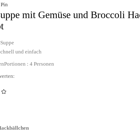
Pin
uppe mit Gemüse und Broccoli Ha
t
t
Suppe
schnell und einfach
en
Portionen :
4
Personen
werten:
Hackbällchen