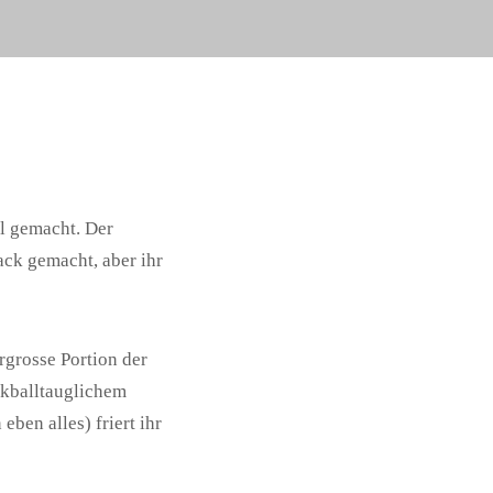
l gemacht. Der
ack gemacht, aber ihr
rgrosse Portion der
ckballtauglichem
eben alles) friert ihr