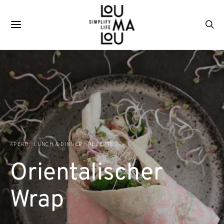
APÉRO
LUNCH & DINNER
REZEPTE
Orientalischer
Wrap