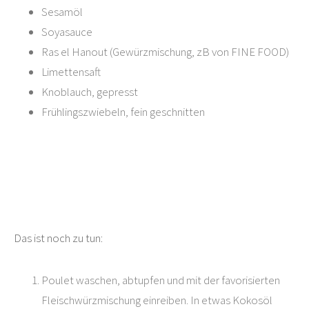
Sesamöl
Soyasauce
Ras el Hanout (Gewürzmischung, zB von FINE FOOD)
Limettensaft
Knoblauch, gepresst
Frühlingszwiebeln, fein geschnitten
Das ist noch zu tun:
Poulet waschen, abtupfen und mit der favorisierten
Fleischwürzmischung einreiben. In etwas Kokosöl