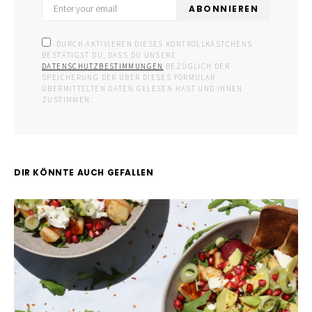
ABONNIEREN
DURCH AKTIVIEREN DIESES KONTROLLKÄSTCHENS
BESTÄTIGST DU, DASS DU UNSERE
DATENSCHUTZBESTIMMUNGEN
BEZÜGLICH DER
SPEICHERUNG DER ÜBER DIESES FORMULAR
ÜBERMITTELTEN DATEN GELESEN HAST UND IHNEN
ZUSTIMMEN.
DIR KÖNNTE AUCH GEFALLEN