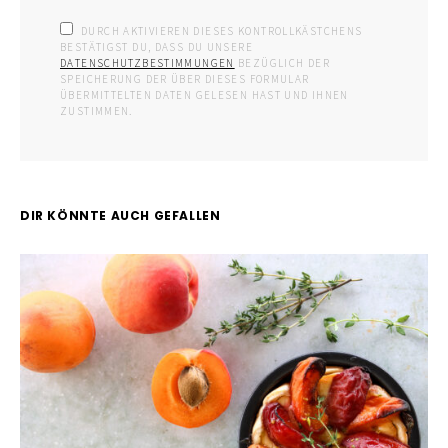
DURCH AKTIVIEREN DIESES KONTROLLKÄSTCHENS
BESTÄTIGST DU, DASS DU UNSERE
DATENSCHUTZBESTIMMUNGEN
BEZÜGLICH DER
SPEICHERUNG DER ÜBER DIESES FORMULAR
ÜBERMITTELTEN DATEN GELESEN HAST UND IHNEN
ZUSTIMMEN.
DIR KÖNNTE AUCH GEFALLEN