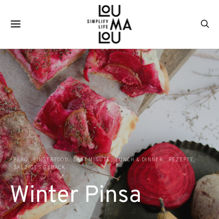
APÉRO
FINGERFOOD
LAST MINUTE
LUNCH & DINNER
REZEPTE
SALZIGES GEBÄCK
Winter Pinsa