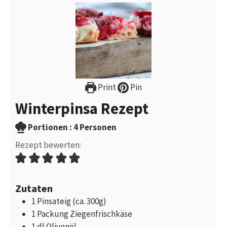
Print
Pin
Winterpinsa Rezept
Portionen
Portionen :
4
Personen
Rezept bewerten:
Zutaten
1
Pinsateig (ca. 300g)
1
Packung
Ziegenfrischkäse
1
dl
Olivenöl