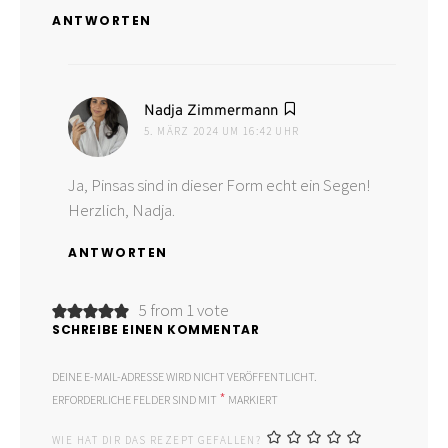
ANTWORTEN
sagt:
Nadja Zimmermann
5. MÄRZ 2024 UM 16:42 UHR
Ja, Pinsas sind in dieser Form echt ein Segen!
Herzlich, Nadja.
ANTWORTEN
5 from 1 vote
SCHREIBE EINEN KOMMENTAR
DEINE E-MAIL-ADRESSE WIRD NICHT VERÖFFENTLICHT.
*
ERFORDERLICHE FELDER SIND MIT
MARKIERT
WIE HAT DIR DAS REZEPT GEFALLEN?