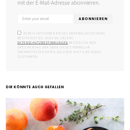
mit der E-Mail-Adresse abonnieren.
ABONNIEREN
DURCH AKTIVIEREN DIESES KONTROLLKÄSTCHENS
BESTÄTIGST DU, DASS DU UNSERE
DATENSCHUTZBESTIMMUNGEN
BEZÜGLICH DER
SPEICHERUNG DER ÜBER DIESES FORMULAR
ÜBERMITTELTEN DATEN GELESEN HAST UND IHNEN
ZUSTIMMEN.
DIR KÖNNTE AUCH GEFALLEN