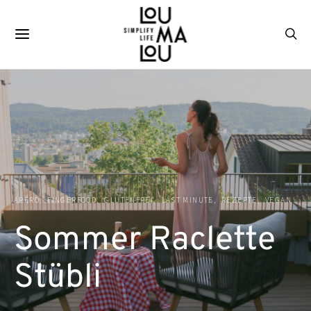
APÉRO
FINGERFOOD
GLUTENFREI
LAST MINUTE
REZEPTE
VEGAN
Sommer Raclette
Stübli