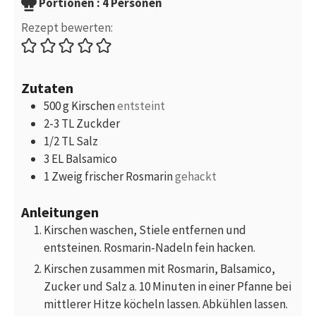
Portionen
Portionen :
4
Personen
Rezept bewerten:
Zutaten
500
g
Kirschen
entsteint
2-3
TL
Zuckder
1/2
TL
Salz
3
EL
Balsamico
1
Zweig
frischer Rosmarin
gehackt
Anleitungen
Kirschen waschen, Stiele entfernen und
entsteinen. Rosmarin-Nadeln fein hacken.
Kirschen zusammen mit Rosmarin, Balsamico,
Zucker und Salz a. 10 Minuten in einer Pfanne bei
mittlerer Hitze köcheln lassen. Abkühlen lassen.