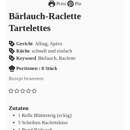
Print
Pin
Bärlauch-Raclette
Tartelettes
Gericht
Alltag, Apéro
Küche
schnell und einfach
Keyword
Bärlauch, Raclette
Portionen
Portionen :
8
Stück
Rezept bewerten:
Zutaten
1
Rolle
Blätterteig (eckig)
5
Scheiben
Raclettekäse
1
Bund
Bärlauch