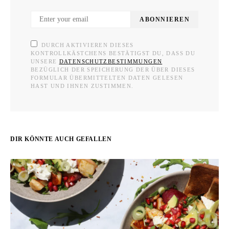
ABONNIEREN
DURCH AKTIVIEREN DIESES
KONTROLLKÄSTCHENS BESTÄTIGST DU, DASS DU
UNSERE
DATENSCHUTZBESTIMMUNGEN
BEZÜGLICH DER SPEICHERUNG DER ÜBER DIESES
FORMULAR ÜBERMITTELTEN DATEN GELESEN
HAST UND IHNEN ZUSTIMMEN.
DIR KÖNNTE AUCH GEFALLEN