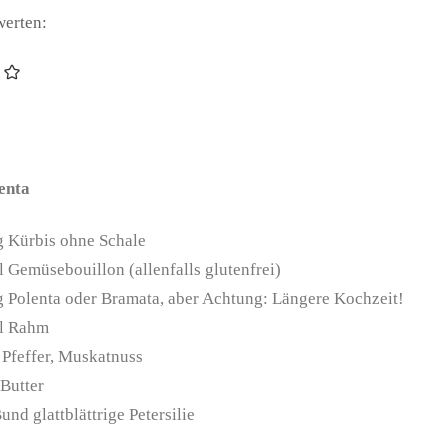
werten:
enta
g
Kürbis ohne Schale
l
Gemüsebouillon (allenfalls glutenfrei)
g
Polenta
oder Bramata, aber Achtung: Längere Kochzeit!
l
Rahm
 Pfeffer, Muskatnuss
Butter
Bund
glattblättrige Petersilie