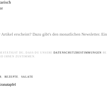
tarisch
er
 Artikel erscheint? Dazu gibt's den monatlichen Newsletter. Ei
BESTÄTIGST DU, DASS DU UNSERE
DATENSCHUTZBESTIMMUNGEN
BE
ND IHNEN ZUSTIMMEN.
R
REZEPTE
SALATE
Granatapfel