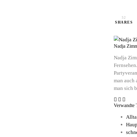
52
SHARES
Nadja Zim
Nadja Zim
Fernsehen.
Partyveran
man auch a
man sich b
Verwandte
Allt
Haup
schn