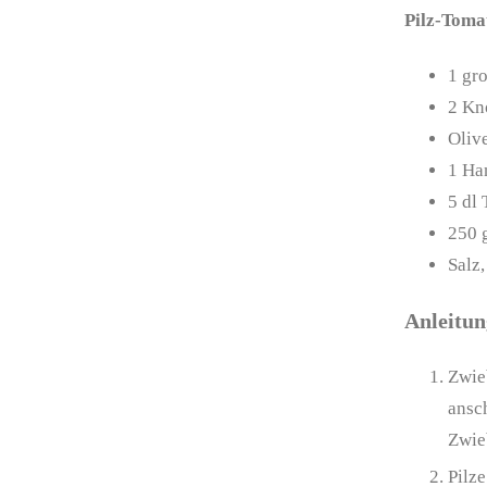
Pilz-Toma
1
gro
2
Kn
Oliv
1
Ha
5
dl
250
Salz,
Anleitu
Zwie
ansc
Zwie
Pilz