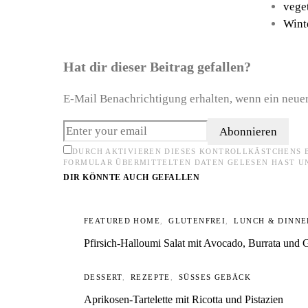
vege
Wint
Hat dir dieser Beitrag gefallen?
E-Mail Benachrichtigung erhalten, wenn ein neuer
Abonnieren
DURCH AKTIVIEREN DIESES KONTROLLKÄSTCHENS 
FORMULAR ÜBERMITTELTEN DATEN GELESEN HAST U
DIR KÖNNTE AUCH GEFALLEN
FEATURED HOME
GLUTENFREI
LUNCH & DINNE
Pfirsich-Halloumi Salat mit Avocado, Burrata und 
DESSERT
REZEPTE
SÜSSES GEBÄCK
Aprikosen-Tartelette mit Ricotta und Pistazien