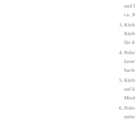
und 
ca. 
Kürb
Kürb
für d
Pole
lass
hack
Kürb
auf k
Musk
Polen
mitte