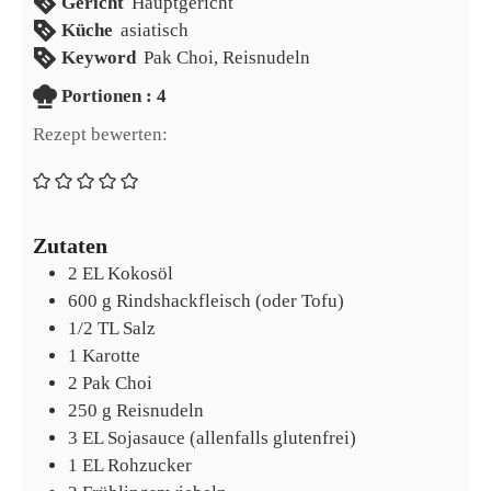
Gericht
Hauptgericht
Küche
asiatisch
Keyword
Pak Choi, Reisnudeln
Portionen
Portionen :
4
Rezept bewerten:
Zutaten
2
EL
Kokosöl
600
g
Rindshackfleisch (oder Tofu)
1/2
TL
Salz
1
Karotte
2
Pak Choi
250
g
Reisnudeln
3
EL
Sojasauce (allenfalls glutenfrei)
1
EL
Rohzucker