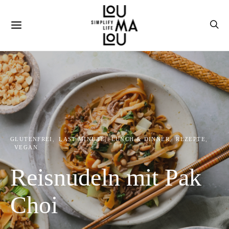
GLUTENFREI
LAST MINUTE
LUNCH & DINNER
REZEPTE
VEGAN
Reisnudeln mit Pak
Choi