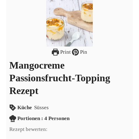
Print
Pin
Mangocreme
Passionsfrucht-Topping
Rezept
Küche
Süsses
Portionen
Portionen :
4
Personen
Rezept bewerten: