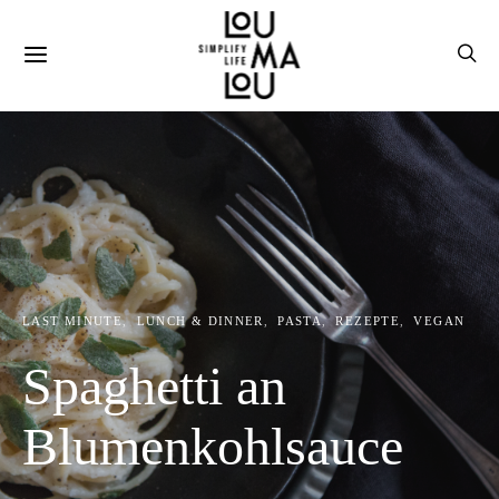
LAST MINUTE
LUNCH & DINNER
PASTA
REZEPTE
VEGAN
Spaghetti an
Blumenkohlsauce