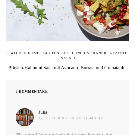
FEATURED HOME
GLUTENFREI
LUNCH & DINNER
REZEPTE
SALATE
Pfirsich-Halloumi Salat mit Avocado, Burrata und Granatapfel
2 KOMMENTARE
sagt:
Julia
12. OKTOBER 2020 UM 21:44 UHR
Tja, dem Mann und mir hat’s geschmeckt, die