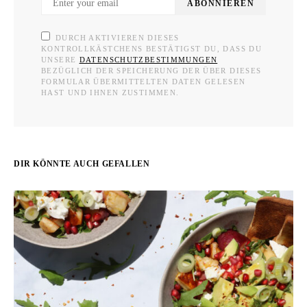
ABONNIEREN
DURCH AKTIVIEREN DIESES
KONTROLLKÄSTCHENS BESTÄTIGST DU, DASS DU
UNSERE
DATENSCHUTZBESTIMMUNGEN
BEZÜGLICH DER SPEICHERUNG DER ÜBER DIESES
FORMULAR ÜBERMITTELTEN DATEN GELESEN
HAST UND IHNEN ZUSTIMMEN.
DIR KÖNNTE AUCH GEFALLEN