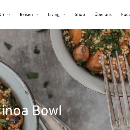
DIY
Reisen
Living
Shop
Über uns
Pod
uinoa Bowl