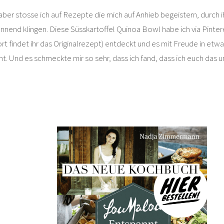
er stosse ich auf Rezepte die mich auf Anhieb begeistern, durch i
annend klingen. Diese Süsskartoffel Quinoa Bowl habe ich via Pinter
rt findet ihr das Originalrezept) entdeckt und es mit Freude in et
t. Und es schmeckte mir so sehr, dass ich fand, dass ich euch das