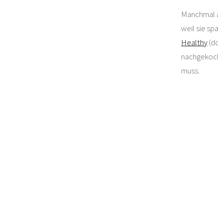
Manchmal ab
weil sie sp
Healthy
(do
nachgekoch
muss.