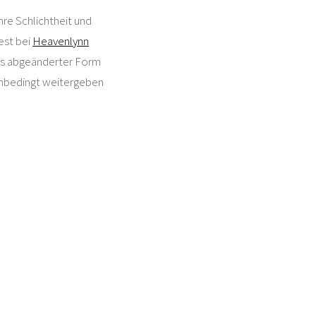
hre Schlichtheit und
est bei
Heavenlynn
was abgeänderter Form
 unbedingt weitergeben