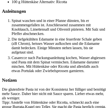
100
g
Hüttenkäse
Alternativ: Ricotta
Anleitungen
Spinat waschen und in einer Pfanne dünsten, bis er
zusammengefallen ist. Anschliessend zusammen mit
Knoblauch, Limettensaft und Olivenöl pürieren. Mit Salz und
Pfeffer abschmecken.
Die tiefgekühlten Edamame in eine feuerfeste Schale geben
(zB Chrom), heisses Wasser aufkochen und die Edamame
damit bedecken. Einige Minuten stehen lassen, bis sie
aufgetaut sind.
Casarecce nach Packungsanleitung kochen, Wasser abgiessen
und Pasta mit dem Spinat vermischen. Edamame darunter
mischen. Mit Hüttenkäse oder Ricotta und allenfalls auch
etwas Portulak oder Zwiebelsprossen garnieren.
Notizen
Die glutenfreie Pasta ist von der Konsistenz her fülliger und benötigt
mehr Sauce. Daher hier nicht mit Sauce sparen. Lieber etwas mehr,
als weniger.
Tipp: Anstelle von Hüttenkäse oder Ricotta, schmeckt auch eine
grosse Burrata-Kugel pro Teller. Sie macht die Pasta herrlich cremig.