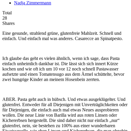
Nadja Zimmermann
Total
28
Shares
Eine gesunde, strahlend grüne, glutenfreie Mahlzeit. Schnell und
einfach. Und einfach mal was anderes. Casarecce an Spinatpesto.
Ich glaube das geht es vielen ähnlich, wenn ich sage, dass Pasta
einfach unheimlich dankbar ist. Die lässt sich sich innert Kürze
kochen und wie oft ich um 10 vor 12 noch schnell Pastawasser
aufsetzte und einen Tomatensugo aus dem Ärmel schüttelte, bevor
zwei hungrige Kinder an meinem Hosenbein zerrten.
ABER. Pasta geht auch in hübsch. Und etwas ausgeklügelter. Und
glutenfrei. Entweder für all Diejenigen mit Unverträglichkeiten oder
für Diejenigen, die einfach auch mal etwas Neues ausprobieren
wollen. Die neue Linie von Barilla wird aus roten Linsen oder
Kichererbsen hergestellt. Die sind daher nicht nur einfach „nur“
glutenfrei, nein, sie bestehen zu 100% aus einer wunderbaren
Eiweissquelle, wie eben Linsen und Kichererbsen, die man ohnehin