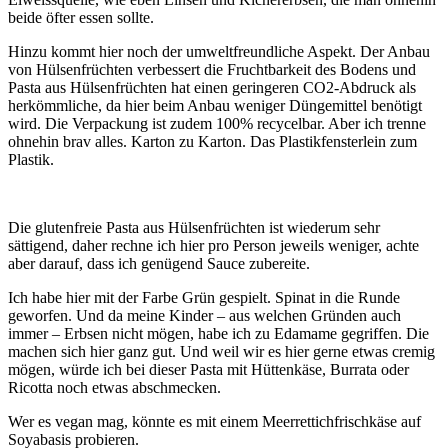
beide öfter essen sollte.
Hinzu kommt hier noch der umweltfreundliche Aspekt. Der Anbau
von Hülsenfrüchten verbessert die Fruchtbarkeit des Bodens und
Pasta aus Hülsenfrüchten hat einen geringeren CO2-Abdruck als
herkömmliche, da hier beim Anbau weniger Düngemittel benötigt
wird. Die Verpackung ist zudem 100% recycelbar. Aber ich trenne
ohnehin brav alles. Karton zu Karton. Das Plastikfensterlein zum
Plastik.
Die glutenfreie Pasta aus Hülsenfrüchten ist wiederum sehr
sättigend, daher rechne ich hier pro Person jeweils weniger, achte
aber darauf, dass ich genügend Sauce zubereite.
Ich habe hier mit der Farbe Grün gespielt. Spinat in die Runde
geworfen. Und da meine Kinder – aus welchen Gründen auch
immer – Erbsen nicht mögen, habe ich zu Edamame gegriffen. Die
machen sich hier ganz gut. Und weil wir es hier gerne etwas cremig
mögen, würde ich bei dieser Pasta mit Hüttenkäse, Burrata oder
Ricotta noch etwas abschmecken.
Wer es vegan mag, könnte es mit einem Meerrettichfrischkäse auf
Soyabasis probieren.