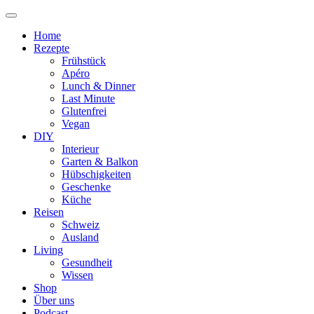
Home
Rezepte
Frühstück
Apéro
Lunch & Dinner
Last Minute
Glutenfrei
Vegan
DIY
Interieur
Garten & Balkon
Hübschigkeiten
Geschenke
Küche
Reisen
Schweiz
Ausland
Living
Gesundheit
Wissen
Shop
Über uns
Podcast