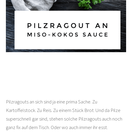
Pilzragouts an sich sind ja eine prima Sache. Zu
Kartoffelstock. Zu Reis. Zu einem Stück Brot. Und da Pilze
superschnell gar sind, stehen solche Pilzragouts auch noch
ganz fix auf dem Tisch. Oder wo auch immer ihr esst.