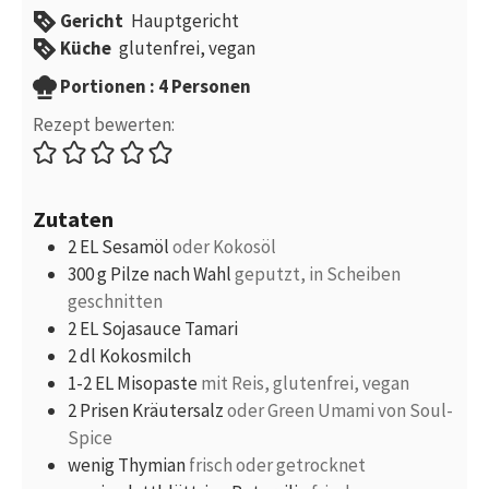
Gericht
Hauptgericht
Küche
glutenfrei, vegan
Portionen
Portionen :
4
Personen
Rezept bewerten:
Zutaten
2
EL
Sesamöl
oder Kokosöl
300
g
Pilze nach Wahl
geputzt, in Scheiben
geschnitten
2
EL
Sojasauce Tamari
2
dl
Kokosmilch
1-2
EL
Misopaste
mit Reis, glutenfrei, vegan
2
Prisen
Kräutersalz
oder Green Umami von Soul-
Spice
wenig
Thymian
frisch oder getrocknet