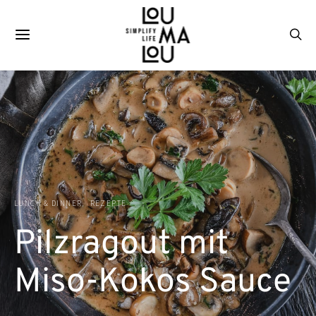
LUNCH & DINNER
REZEPTE
Pilzragout mit
Miso-Kokos Sauce