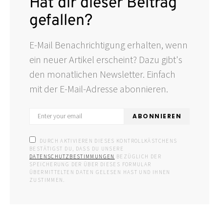
Hat dir dieser Beitrag
gefallen?
E-Mail Benachrichtigung erhalten, wenn
ein neuer Artikel erscheint? Dazu gibt's
den monatlichen Newsletter. Einfach
mit der E-Mail-Adresse abonnieren.
ABONNIEREN
DURCH AKTIVIEREN DIESES KONTROLLKÄSTCHENS
BESTÄTIGST DU, DASS DU UNSERE
DATENSCHUTZBESTIMMUNGEN
BEZÜGLICH DER
SPEICHERUNG DER ÜBER DIESES FORMULAR
ÜBERMITTELTEN DATEN GELESEN HAST UND IHNEN
ZUSTIMMEN.