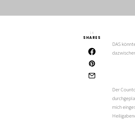
1K
SHARES
DAS könnte
dazwischen
Der Countd
durchgepla
mich einges
Heiligaben