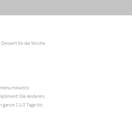
s Dessert für die Woche
gsmenü minutiös
mpliment! Die Anderen,
h ganze 2 1/2 Tage bis