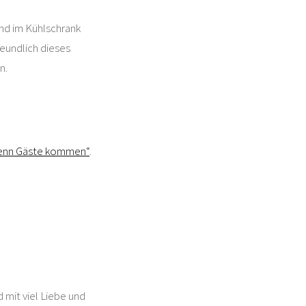
nd im Kühlschrank
reundlich dieses
n.
wenn Gäste kommen“
.
 mit viel Liebe und