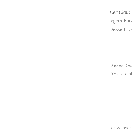
Der Clou:
lagern. Kur
Dessert. D
Dieses De
Dies ist e
Ich wünsche