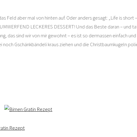
das Feld aber mal von hinten auf. Oder anders gesagt: „Life is short –
 UMWERFEND LECKERES DESSERT! Und das Beste daran – und tat
g, das sind wir von mir gewohnt – es ist so dermassen einfach und
ei noch Gschänkbändeli kraus ziehen und die Christbaumkugeln po