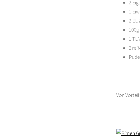
2 Eig
1 Eiw
2 EL 
100g
1 TL 
2 rei
Pude
Von Vorteil