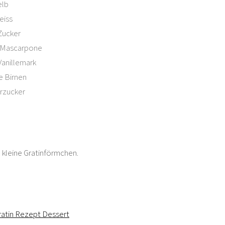
elb
eiss
Zucker
 Mascarpone
Vanillemark
fe Birnen
rzucker
: kleine Gratinförmchen.