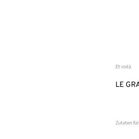
Et voilà.
LE GRA
Zutaten für