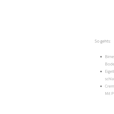
So gehts:
Birne
Bode
Eigel
schla
Creme
Mit P