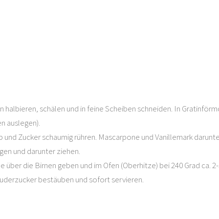
n halbieren, schälen und in feine Scheiben schneiden. In Gratinförm
n auslegen).
b und Zucker schaumig rühren. Mascarpone und Vanillemark darunter
gen und darunter ziehen.
 über die Birnen geben und im Ofen (Oberhitze) bei 240 Grad ca. 2-
uderzucker bestäuben und sofort servieren.