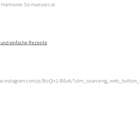
 Harmonie. So muesses sii.
ww.instagram.com/p/BoQlx1-BExA/?utm_source=ig_web_button_