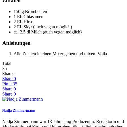
Zutaten
150
g
Brombeeren
1
EL
Chiasamen
2
EL
Hirse
2
EL
Skyr (auch vegan möglich)
ca. 2,5
dl
Milch (auch vegan möglich)
Anleitungen
Alle Zutaten in einen Mixer geben und mixen. Voilà.
Total
35
Shares
Share
0
Pin it
35
Share
0
Share
0
Nadja Zimmermann
Nadja Zimmermann war 13 Jahre lang Produzentin, Redaktorin und
Moderatorin bei Radio und Fernsehen. Sie ist dipl. psychologischer