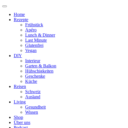
Home
Rezepte
Frühstück
Apéro
Lunch & Dinner
Last Minute
Glutenfrei
Vegan
DIY
Interieur
Garten & Balkon
Hübschigkeiten
Geschenke
Küche
Reisen
Schweiz
Ausland
Living
Gesundheit
Wissen
Shop
Über uns
Podcast