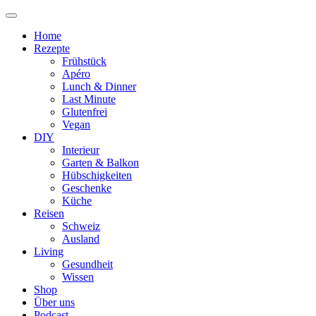
Home
Rezepte
Frühstück
Apéro
Lunch & Dinner
Last Minute
Glutenfrei
Vegan
DIY
Interieur
Garten & Balkon
Hübschigkeiten
Geschenke
Küche
Reisen
Schweiz
Ausland
Living
Gesundheit
Wissen
Shop
Über uns
Podcast